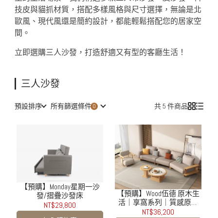
技皮與貓抓材質，搭配多樣風格與尺寸選擇，無論是北
歐風、現代風還是簡約設計，都能輕鬆搭配您的居家空
間。
立即選購三人沙發，打造舒適又有型的客廳生活！
三人沙發
預設排序
所有篩選條件
共 5 件商品
【預購】Monday星期一沙
【預購】Wood伍德 原木生
發/摺疊沙發床
活｜享窩系列｜質感原木
NT$29,800
轉角沙發
NT$36,200