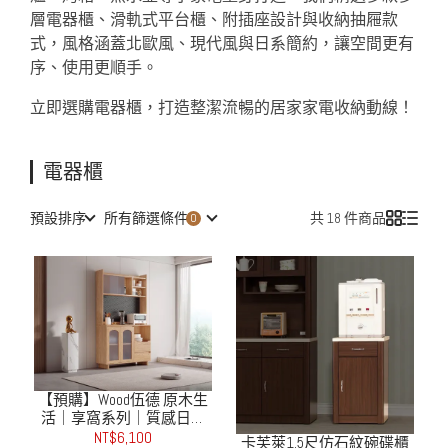
層電器櫃、滑軌式平台櫃、附插座設計與收納抽屜款
式，風格涵蓋北歐風、現代風與日系簡約，讓空間更有
序、使用更順手。
立即選購電器櫃，打造整潔流暢的居家家電收納動線！
電器櫃
預設排序
所有篩選條件
共 18 件商品
【預購】Wood伍德 原木生
活｜享窩系列｜質感日系
餐櫃組
NT$6,100
卡芙萊1.5尺仿石紋碗碟櫃