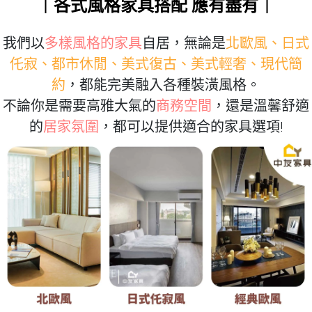
｜各式風格家具搭配 應有盡有｜
我們以
多樣風格的家具
自居，無論是
北歐風、日式
仛寂、都市休閒、美式復古、美式輕奢、現代簡
約
，都能完美融入各種裝潢風格。
不論你是需要高雅大氣的
商務空間
，還是溫馨舒適
的
居家氛圍
，都可以提供適合的家具選項!