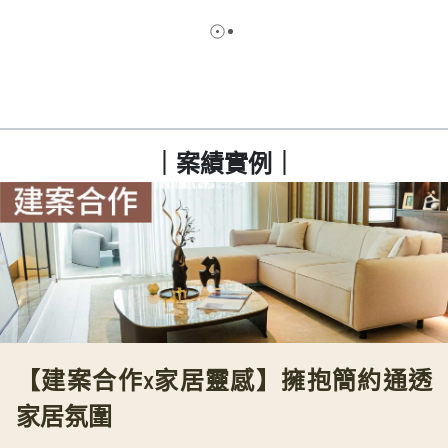
｜案績實例｜
【建案合作x家居靈感】擁抱簡約通透
家居氛圍