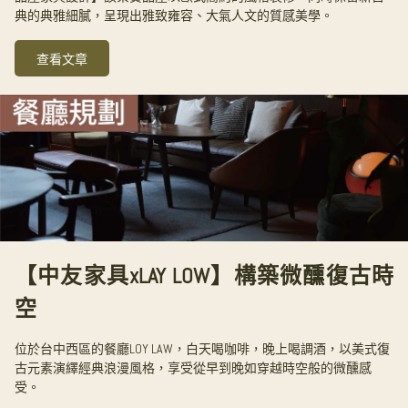
典的典雅細膩，呈現出雅致雍容、大氣人文的質感美學。
查看文章
【中友家具xLAY LOW】構築微醺復古時
空
位於台中西區的餐廳LOY LAW，白天喝咖啡，晚上喝調酒，以美式復
古元素演繹經典浪漫風格，享受從早到晚如穿越時空般的微醺感
受。