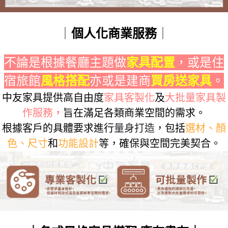
｜
個人化商業服務
｜
不論是根據餐廳主題做
家具配置
，或是住
宿旅館
風格搭配
亦或是建商
買房送家具
。
中友家具提供高自由度
家具客製化
及
大批量家具製
作服務
，
旨在滿足各類商業空間的需求。
根據客戶的具體要求進行
量身打造
，包括
選材、顏
色、尺寸
和
功能設計
等，確保與空間完美契合。