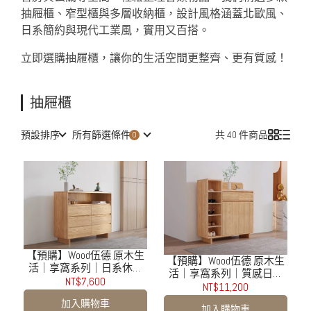
抽屜櫃、窄型櫃與多層收納櫃，設計風格涵蓋北歐風、
日系簡約與現代工業風，實用又百搭。
立即選購抽屜櫃，讓你的生活空間更整齊、更有質感！
抽屜櫃
預設排序
所有篩選條件
共 40 件商品
【預購】Wood伍德 原木生
【預購】Wood伍德 原木生
活｜享窩系列｜日系休閒
活｜享窩系列｜質感日系
收納斗櫃
NT$7,600
收納鞋櫃
NT$11,200
加入購物車
加入購物車