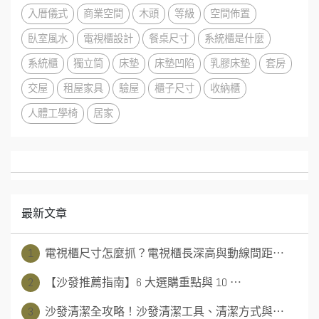
入厝儀式
商業空間
木頭
等級
空間佈置
臥室風水
電視櫃設計
餐桌尺寸
系統櫃是什麼
系統櫃
獨立筒
床墊
床墊凹陷
乳膠床墊
套房
交屋
租屋家具
驗屋
櫃子尺寸
收納櫃
人體工學椅
居家
最新文章
1
電視櫃尺寸怎麼抓？電視櫃長深高與動線間距⋯
2
【沙發推薦指南】6 大選購重點與 10 ⋯
3
沙發清潔全攻略！沙發清潔工具、清潔方式與⋯