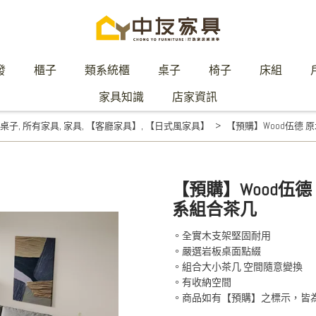
發
櫃子
類系統櫃
桌子
椅子
床組
家具知識
店家資訊
桌子
,
所有家具
,
家具
,
【客廳家具】
,
【日式風家具】
【預購】Wood伍德
【預購】Wood伍
系組合茶几
。全實木支架堅固耐用
。嚴選岩板桌面點綴
。組合大小茶几 空間隨意變換
。有收納空間
。商品如有【預購】之標示，皆為