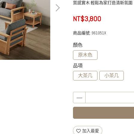
質感實木 輕鬆為家打造清新氛圍
NT$3,800
商品編號:
961051X
顏色
原木色
品項
大茶几
小茶几
加入最愛