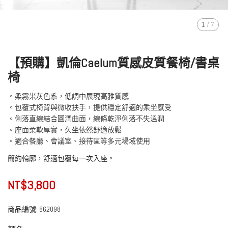
1
/
7
【預購】凱倫Caelum質感皮質餐椅/書桌
椅
。柔霧米灰色系，低調中展現高雅質感
。包覆式椅背與微收扶手，提供穩定舒適的乘坐感受
。俐落直線結合圓潤曲面，線條乾淨俐落不失溫潤
。座面柔軟厚實，久坐依然舒適放鬆
。適合餐廳、會議室、接待區等多元場域使用
簡約輪廓，舒適包覆每一次入座。
NT$3,800
商品編號:
862098