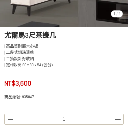
1
/
2
尤爾馬3尺茶邊几
| 高品質耐磨木心板
| 二段式鋼珠滑軌
| 二抽設計好收納
| 寬x深x高 90 x 30 x 54 (公分)
NT$3,600
商品編號:
935047