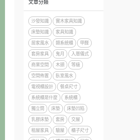
文章分類
沙發知識
實木家具知識
床墊知識
家具知識
居家風水
類系統櫃
甲醛
套房家具
鬼月
入厝儀式
商業空間
木頭
等級
空間佈置
臥室風水
電視櫃設計
餐桌尺寸
系統櫃是什麼
系統櫃
獨立筒
床墊
床墊凹陷
乳膠床墊
套房
交屋
租屋家具
驗屋
櫃子尺寸