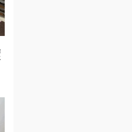
，
建
以