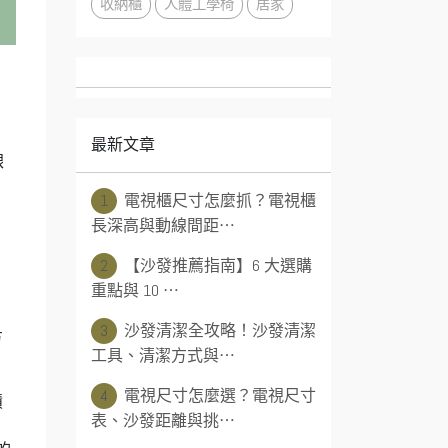
收納櫃
人體工學椅
居家
最新文章
銀
1
電視櫃尺寸怎麼抓？電視櫃
長深高與動線間距⋯
2
【沙發推薦指南】6 大選購
重點與 10 ⋯
3
沙發清潔全攻略！沙發清潔
方
工具、清潔方式與⋯
4
電視尺寸怎麼選？電視尺寸
積
表、沙發距離與挑⋯