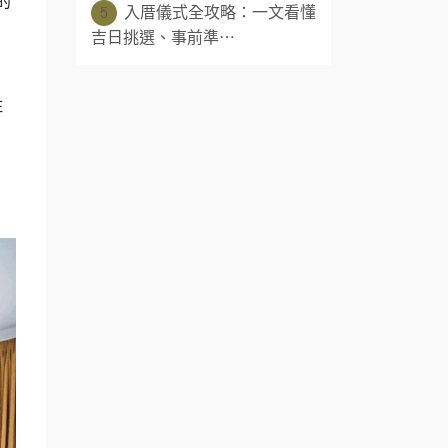
的
5
入厝儀式全攻略：一文看懂
吉日挑選、事前準⋯
住