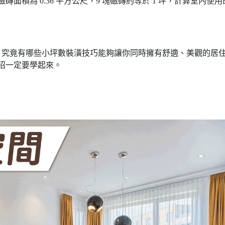
面積為 0.36 平方公尺，9 塊磁磚約等於 1 坪，計算室內使用
，究竟有哪些小坪數裝潢技巧能夠讓你同時擁有舒適、美觀的居
 招一定要學起來。