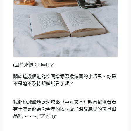
(圖片來源：Pixabay)
關於這幾個能為空間增添溫暖氛圍的小巧思，你是
不是迫不及待想試試看了呢？
我們也誠摯地歡迎您來《中友家具》親自挑選看看
有什麼是能為你今年的秋季增加溫暖感受的家具單
品吧～～～(´▽`ʃ♡ƪ)"