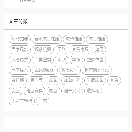
文章分類
沙發知識
實木家具知識
床墊知識
家具知識
居家風水
類系統櫃
甲醛
套房家具
鬼月
入厝儀式
商業空間
木頭
等級
空間佈置
臥室風水
電視櫃設計
餐桌尺寸
系統櫃是什麼
系統櫃
獨立筒
床墊
床墊凹陷
乳膠床墊
套房
交屋
租屋家具
驗屋
櫃子尺寸
收納櫃
人體工學椅
居家