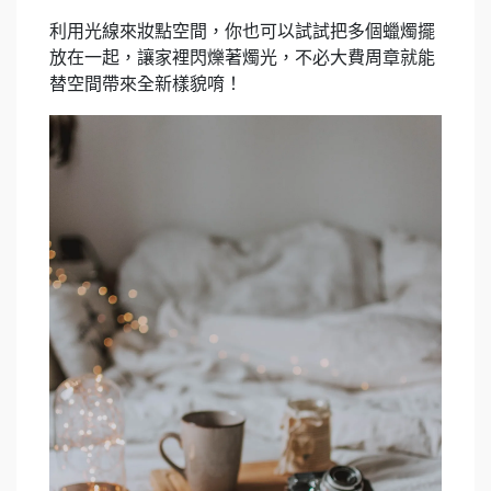
利用光線來妝點空間，你也可以試試把多個蠟燭擺
放在一起，讓家裡閃爍著燭光，不必大費周章就能
替空間帶來全新樣貌唷！