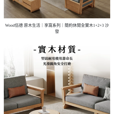
Wood伍德 原木生活｜享窩系列｜簡約休閒全實木1+2+3 沙
發