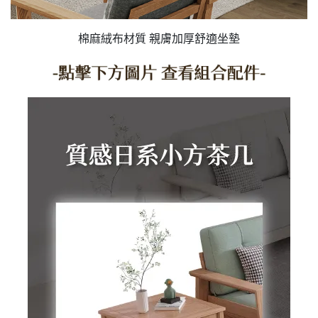
棉麻絨布材質 親膚加厚舒適坐墊