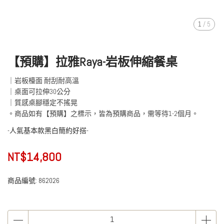
1
/
5
【預購】拉雅Raya-岩板伸縮餐桌
｜岩板檯面 耐刮耐高溫
｜桌面可拉伸30公分
｜質感桌腳穩定不搖晃
。商品如有【預購】之標示，皆為預購商品，需等待1-2個月。
-人氣基本款黑白簡約好搭-
NT$14,800
商品編號:
862026