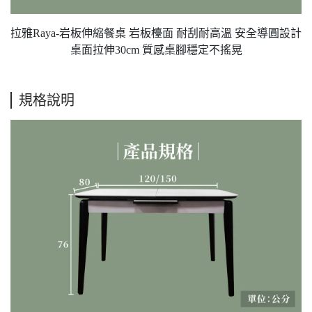
拉雅Raya-岩板伸縮餐桌 岩板檯面 耐刮耐高溫 安全導圓設計
桌面拉伸30cm 質感桌腳穩定不搖晃
規格說明