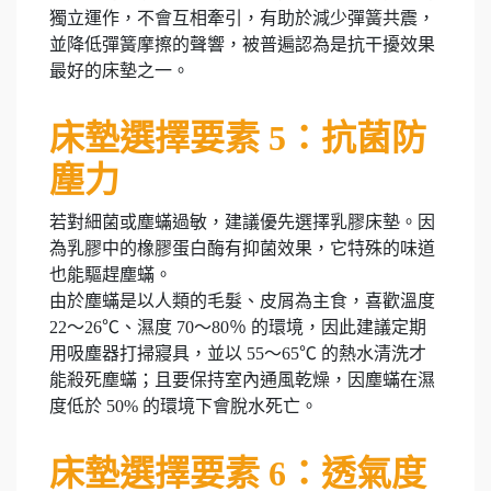
獨立運作，不會互相牽引，有助於減少彈簧共震，
並降低彈簧摩擦的聲響，被普遍認為是抗干擾效果
最好的床墊之一。
床墊選擇要素 5：抗菌防
塵力
若對細菌或塵蟎過敏，建議優先選擇乳膠床墊。因
為乳膠中的橡膠蛋白酶有抑菌效果，它特殊的味道
也能驅趕塵蟎。
由於塵蟎是以人類的毛髮、皮屑為主食，喜歡溫度
22～26℃、濕度 70～80％ 的環境，因此建議定期
用吸塵器打掃寢具，並以 55～65℃ 的熱水清洗才
能殺死塵蟎；且要保持室內通風乾燥，因塵蟎在濕
度低於 50% 的環境下會脫水死亡。
床墊選擇要素 6：透氣度