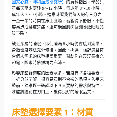
國家心臟、肺和血液研究所）
的資料指出，學齡兒
童每天至少要睡 9～12 小時；青少年 8～10 小時；
成年人 7～9 小時。這意味著我們每天約有三分之
一至一半的時間在床上度過，若躺得不舒服，不僅
容易造成腰痠背痛，還可能因肌肉緊繃導致睡眠品
質下降。
缺乏深層的睡眠，即使睡滿 8 小時仍會感到疲憊，
身體也沒辦法充分修復。因此，挑選一張舒適且符
合個人需求的床墊相當重要，幫助你在漫漫長夜充
飽電，醒來時依然精力充沛。
影響床墊舒適度的因素眾多，若沒有將各種要素一
一拆分並了解，很容易買到不合適的品項。入手床
墊前，建議逐一確認以下 9 大要點的需求與特性，
才能將錢花在刀口上，獲得良好的睡眠品質。
床墊選擇要素 1：材質