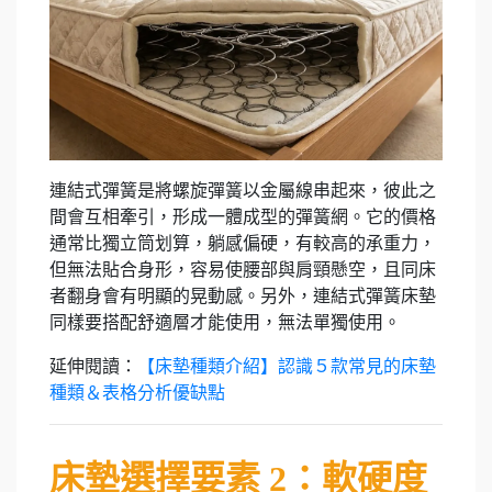
連結式彈簧是將螺旋彈簧以金屬線串起來，彼此之
間會互相牽引，形成一體成型的彈簧網。它的價格
通常比獨立筒划算，躺感偏硬，有較高的承重力，
但無法貼合身形，容易使腰部與肩頸懸空，且同床
者翻身會有明顯的晃動感。另外，連結式彈簧床墊
同樣要搭配舒適層才能使用，無法單獨使用。
延伸閱讀：
【床墊種類介紹】認識５款常見的床墊
種類＆表格分析優缺點
床墊選擇要素 2：軟硬度