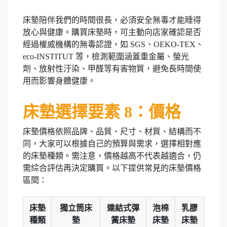
床墊陪伴我們的時間很長，必須安全無毒才能睡得
放心與健康。購買床墊時，可主動向店家確認是否
經過權威機構的無毒認證，如 SGS、OEKO-TEX、
eco-INSTITUT 等，檢測範圍涵蓋重金屬、螢光
劑、放射性汙染、甲醛等有害物質，避免長時間使
用而影響身體健康。
床墊選擇要素 8：價格
床墊價格依照品牌、品質、尺寸、材質、結構而不
同，大家可以根據自己的預算與需求，選擇相對應
的床墊種類。需注意，價格越高不代表越適合，仍
需綜合評估再決定購買。以下提供常見的床墊價格
區間：
床墊
獨立筒床
連結式彈
泡棉
乳膠
種類
墊
簧床墊
床墊
床墊