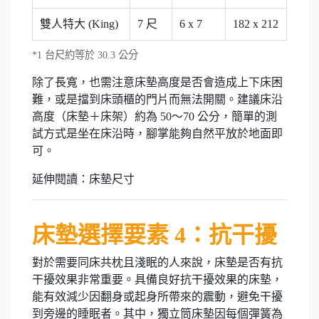
雙人特大 (King)
7 尺
6 x 7
182 x 212
*1 台尺約等於 30.3 公分
除了長寬，也需注意床墊高度是否會造成上下床困
難，或是擋到床頭櫃的門片而無法開關。建議床沿
高度（床墊＋床架）約為 50～70 公分，簡單的測
試方式是坐在床沿時，腳掌能夠自然平放於地面即
可。
延伸閱讀：床墊尺寸
床墊選擇要素 4：抗干擾
對於需要同床共枕且淺眠的人來說，床墊是否有抗
干擾效果非常重要。具備良好抗干擾效果的床墊，
能有效減少因翻身或起身所帶來的震動，避免干擾
到旁邊的睡眠者。其中，獨立筒床墊因每個彈簧為