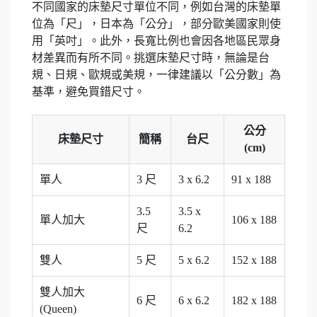
不同國家的床墊尺寸單位不同，例如台灣的床墊單
位為「尺」，日本為「公分」，部分歐美國家則使
用「英吋」。此外，長寬比例也會因各地區民眾身
材差異而有所不同。挑選床墊尺寸時，無論是台
規、日規、歐規或美規，一律建議以「公分數」為
基準，避免買錯尺寸。
公分
床墊尺寸
簡稱
台尺
(cm)
單人
3 尺
3 x 6.2
91 x 188
3.5
3.5 x
單人加大
106 x 188
尺
6.2
雙人
5 尺
5 x 6.2
152 x 188
雙人加大
6 尺
6 x 6.2
182 x 188
(Queen)