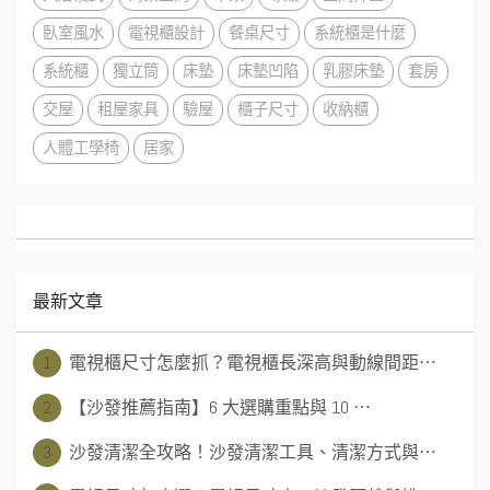
臥室風水
電視櫃設計
餐桌尺寸
系統櫃是什麼
系統櫃
獨立筒
床墊
床墊凹陷
乳膠床墊
套房
交屋
租屋家具
驗屋
櫃子尺寸
收納櫃
人體工學椅
居家
最新文章
1
電視櫃尺寸怎麼抓？電視櫃長深高與動線間距⋯
2
【沙發推薦指南】6 大選購重點與 10 ⋯
3
沙發清潔全攻略！沙發清潔工具、清潔方式與⋯