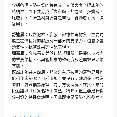
介紹各個床墊材質的特色前，先帶大家了解床墊的
結構由上到下共分成「表布層、舒適層、彈簧層、
底層」，而床墊材質通常是單指「舒適層」與「彈
簧層」。
舒適層：
包含泡棉、乳膠、記憶棉等材質，主要功
能是提供良好的躺感與一部分的支撐力，還會影響
透氣性、抗菌效果等性能表現。
彈簧層：
分成獨立筒與連結式彈簧，是提供支撐力
的重要結構，也與躺起來的軟硬度及避震效果好壞
有關。
既然床墊共有四層，那麼只有舒適層的薄墊是否也
能稱作床墊呢？目前市場上並沒有明確規範，通常
習慣上會統稱為床墊。為了方便理解，在接下來的
段落雖以「材質名稱＋床墊」稱呼，但主要是針對
該材質的特性做說明，因此即使是薄墊也可參考。